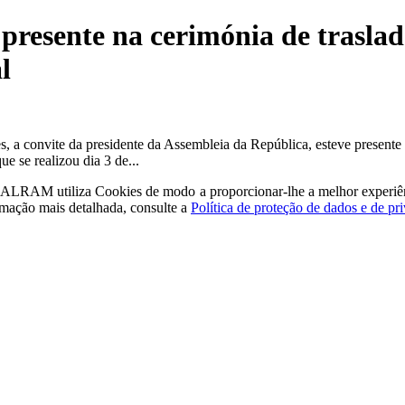
 presente na cerimónia de traslad
l
a convite da presidente da Assembleia da República, esteve presente n
e se realizou dia 3 de...
a - ALRAM
utiliza Cookies de modo a proporcionar-lhe a melhor experiê
rmação mais detalhada, consulte a
Política de proteção de dados e de pr