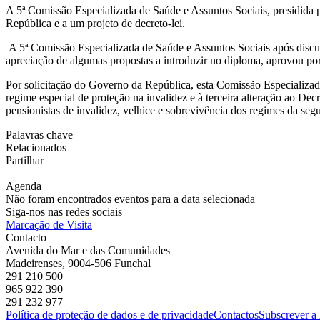
A 5ª Comissão Especializada de Saúde e Assuntos Sociais, presidida p
República e a um projeto de decreto-lei.
A 5ª Comissão Especializada de Saúde e Assuntos Sociais após discuss
apreciação de algumas propostas a introduzir no diploma, aprovou por
Por solicitação do Governo da República, esta Comissão Especializada
regime especial de proteção na invalidez e à terceira alteração ao De
pensionistas de invalidez, velhice e sobrevivência dos regimes da s
Palavras chave
Relacionados
Partilhar
Agenda
Não foram encontrados eventos para a data selecionada
Siga-nos nas redes sociais
Marcação de Visita
Contacto
Avenida do Mar e das Comunidades
Madeirenses, 9004-506 Funchal
291 210 500
965 922 390
291 232 977
Política de proteção de dados e de privacidade
Contactos
Subscrever a