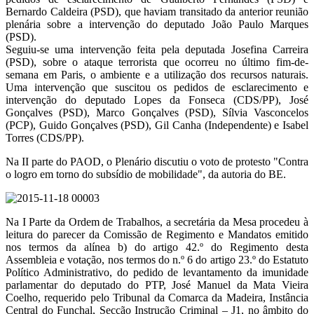
Bernardo Caldeira (PSD), que haviam transitado da anterior reunião
plenária sobre a intervenção do deputado João Paulo Marques
(PSD).
Seguiu-se uma intervenção feita pela deputada Josefina Carreira
(PSD), sobre o ataque terrorista que ocorreu no último fim-de-
semana em Paris, o ambiente e a utilização dos recursos naturais.
Uma intervenção que suscitou os pedidos de esclarecimento e
intervenção do deputado Lopes da Fonseca (CDS/PP), José
Gonçalves (PSD), Marco Gonçalves (PSD), Sílvia Vasconcelos
(PCP), Guido Gonçalves (PSD), Gil Canha (Independente) e Isabel
Torres (CDS/PP).
Na II parte do PAOD, o Plenário discutiu o voto de protesto "Contra
o logro em torno do subsídio de mobilidade", da autoria do BE.
Na I Parte da Ordem de Trabalhos, a secretária da Mesa procedeu à
leitura do parecer da Comissão de Regimento e Mandatos emitido
nos termos da alínea b) do artigo 42.º do Regimento desta
Assembleia e votação, nos termos do n.º 6 do artigo 23.º do Estatuto
Político Administrativo, do pedido de levantamento da imunidade
parlamentar do deputado do PTP, José Manuel da Mata Vieira
Coelho, requerido pelo Tribunal da Comarca da Madeira, Instância
Central do Funchal, Secção Instrução Criminal – J1, no âmbito do