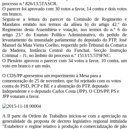
processo n.º 826/13.5TASCR.
O parecer foi aprovado com 30 votos a favor, 14 contra e dois votos
em branco.
Seguiu-se a leitura do parecer da Comissão de Regimento e
Mandatos emitido nos termos da alínea b) do artigo 42.º do
Regimento desta Assembleia e votação, nos termos do n.º 6 do
artigo 23.º do Estatuto Político Administrativo, do pedido de
levantamento da imunidade parlamentar do deputado do PTP, José
Manuel da Mata Vieira Coelho, requerido pelo Tribunal da Comarca
da Madeira, Instância Central do Funchal, Secção Instrução
Criminal – J1, no âmbito do processo n.º 1513/15.5T9FNC.
O Plenário aprovou o parecer com 34 votos a favor, 10 contra, um
voto em branco e um nulo.
O CDS/PP apresentou um requerimento à Mesa para a
comemoração do 25 de novembro, que foi rejeitado com os votos
contra do PSD, PCP e BE e a abstenção do PTP, deputado
Independente e o deputado Carlos Costa (JPP). O CDS/PP, PS e
JPP votaram a favor.
A II parte da Ordem de Trabalhos iniciou-se com a apreciação na
generalidade da proposta de decreto legislativo regional intitulada
"Estabelece o regime relativo à produção e comercialização de pão