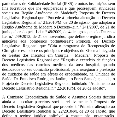
particulares de Solidariedade Social (IPSS) e outras instituições sem
fins lucrativos que lhe equiparadas e que prosseguem atividades
sociais na Região Autónoma da Madeira"; Proposta de Decreto
Legislativo Regional que "Procede à primeira alteração ao Decreto
Legislativo Regional n.º 21/2010/M, de 20 de agosto, que adaptou à
Região Autónoma da Madeira o Decreto-lei n.º 241/2007, de 21 de
junho, alterado pela Lei n.º 48/2009, de 4 de agosto, e pelo Decreto-
Lei n.º 249/2012, de 21 de novembro, que define o regime jurídico
aplicável aos bombeiros portugueses"; Proposta de Decreto
Legislativo Regional que "Cria o programa de Recuperação de
Cirurgias e estabelece os princípios e objetivos do Sistema Integrado
de Gestão dos Inscritos em Cirurgia - Madeira"; Proposta de
Decreto Legislativo Regional que "Regula o exercício de funções
dos médicos das carreiras médicas da área hospital, quando
deslocados do seu domicílio profissional, para assegurar a prestação
de cuidados de saúde em aéreas de especialidade, na Unidade de
Saúde Dr. Francisco Rodrigues Jardim, no Porto Santo"; e, ainda, o
Projeto de Decreto Legislativo Regional, intitulado "Aditamento ao
Decreto Legislativo Regional n.º 22/2010/M, de 20 de agosto".
A Comissão Especializada de Saúde e Assuntos Sociais decidiu
ainda a auscultar parceiros sociais relativamente à Proposta de
Decreto Legislativo Regional que procede à "Primeira alteração ao
Decreto Legislativo Regional n.º 22/2010/M, de 20 de agosto, que
define o regime jurídico aplicável à constituição, organização,