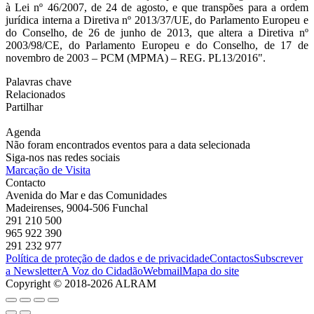
à Lei nº 46/2007, de 24 de agosto, e que transpões para a ordem
jurídica interna a Diretiva nº 2013/37/UE, do Parlamento Europeu e
do Conselho, de 26 de junho de 2013, que altera a Diretiva nº
2003/98/CE, do Parlamento Europeu e do Conselho, de 17 de
novembro de 2003 – PCM (MPMA) – REG. PL13/2016".
Palavras chave
Relacionados
Partilhar
Agenda
Não foram encontrados eventos para a data selecionada
Siga-nos nas redes sociais
Marcação de Visita
Contacto
Avenida do Mar e das Comunidades
Madeirenses, 9004-506 Funchal
291 210 500
965 922 390
291 232 977
Política de proteção de dados e de privacidade
Contactos
Subscrever
a Newsletter
A Voz do Cidadão
Webmail
Mapa do site
Copyright © 2018-2026 ALRAM