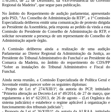
178/2003, de 22 de Dezembro, da Vice-Presidência do Governo
Regional da Madeira", que segue para publicação.
No âmbito do Requerimento de audição parlamentar, apresentado
pelo PSD, "Ao Conselho de Administração da RTP", a 1ª Comissão
Especializada deliberou emitir uma comunicação de protesto dirigida
ao Presidente da Assembleia, pela resposta ao pedido da vinda a esta
Comissão do Presidente do Conselho de Administração da RTP, e
solicitar novamente a presença de um representante do Conselho de
Administração aquele órgão.
A Comissão deliberou ainda a realização de uma audição
Parlamentar ao Diretor Regional da Administração da Justiça, ao
Presidente do Tribunal Administrativo do Funchal e ao Presidente da
Comarca da Madeira, no âmbito do requerimento do CDS/PP
"Sobre as instalações do Tribunal Administrativo e Fiscal do
Funchal.
Ainda nesta reunião, a Comissão Especializada de Política Geral e
Juventude emitiu parecer sobre os seguintes diplomas:
- Projeto de Lei nº 274/XIII/1ª, da autoria do PCP, intitulado
"Primeira alteração ao Decreto-Lei nº 49/2014, de 27 de março, que
regulamenta a lei nº 62/2013, de 26 de agosto – (Lei Orgânica do
sistema judiciário) e estabelece o regime aplicável à organização e
funcionamento dos tribunais judiciais";
- Proposta de Lei nº 26/XIII/1ª, da autoria da ALRAA, intitulado