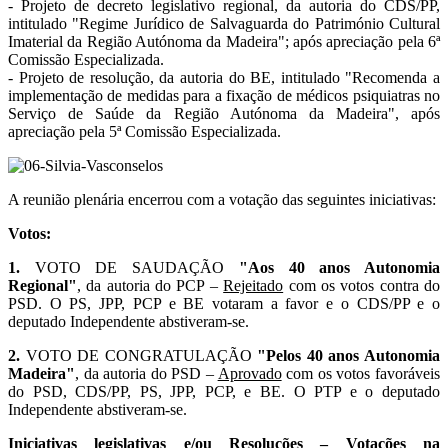
- Projeto de decreto legislativo regional, da autoria do CDS/PP,
intitulado "Regime Jurídico de Salvaguarda do Património Cultural
Imaterial da Região Autónoma da Madeira"; após apreciação pela 6ª
Comissão Especializada.
- Projeto de resolução, da autoria do BE, intitulado "Recomenda a
implementação de medidas para a fixação de médicos psiquiatras no
Serviço de Saúde da Região Autónoma da Madeira", após
apreciação pela 5ª Comissão Especializada.
A reunião plenária encerrou com a votação das seguintes iniciativas:
Votos:
1.
VOTO DE SAUDAÇÃO
"Aos 40 anos Autonomia
Regional"
, da autoria do PCP –
Rejeitado
com os votos contra do
PSD. O PS, JPP, PCP e BE votaram a favor e o CDS/PP e o
deputado Independente abstiveram-se.
2.
VOTO DE CONGRATULAÇÃO
"Pelos 40 anos Autonomia
Madeira"
, da autoria do PSD –
Aprovado
com os votos favoráveis
do PSD, CDS/PP, PS, JPP, PCP, e BE. O PTP e o deputado
Independente abstiveram-se.
Iniciativas legislativas e/ou Resoluções – Votações na