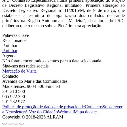
A 5ª Comissão Especializada numa primeira apreciação do Projeto
de Decreto Legislativo Regional intitulado "Primeira alteração ao
Decreto Legislativo Regional nº 11/2016/M, de 9 de março, que
estabelece a estrutura de organização dos cuidados de saúde
primários na Região Autónoma da Madeira", da autoria do PSD,
deliberou que o mesmo sobe a Plenário para apreciação.
Palavras chave
Relacionados
Partilhar
Partilhar
Agenda
Não foram encontrados eventos para a data selecionada
Siga-nos nas redes sociais
Marcação de Visita
Contacto
Avenida do Mar e das Comunidades
Madeirenses, 9004-506 Funchal
291 210 500
965 922 390
291 232 977
Política de proteção de dados e de privacidade
Contactos
Subscrever
a Newsletter
A Voz do Cidadão
Webmail
Mapa do site
Copyright © 2018-2026 ALRAM