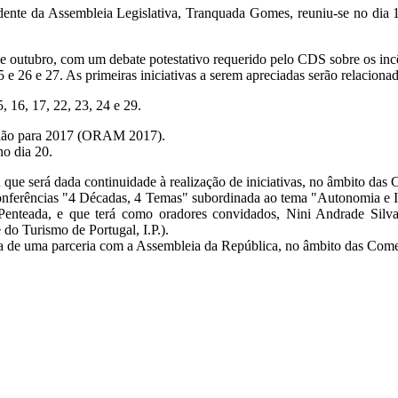
idente da Assembleia Legislativa, Tranquada Gomes, reuniu-se no dia 
 de outubro, com um debate potestativo requerido pelo CDS sobre os in
5 e 26 e 27. As primeiras iniciativas a serem apreciadas serão relaciona
, 16, 17, 22, 23, 24 e 29.
egião para 2017 (ORAM 2017).
no dia 20.
u que será dada continuidade à realização de iniciativas, no âmbito d
 Conferências "4 Décadas, 4 Temas" subordinada ao tema "Autonomia e Id
teada, e que terá como oradores convidados, Nini Andrade Silva (d
do Turismo de Portugal, I.P.).
ulta de uma parceria com a Assembleia da República, no âmbito das Co