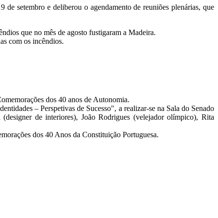
19 de setembro e deliberou o agendamento de reuniões plenárias, que
cêndios que no mês de agosto fustigaram a Madeira.
das com os incêndios.
as Comemorações dos 40 anos de Autonomia.
entidades – Perspetivas de Sucesso", a realizar-se na Sala do Senado
esigner de interiores), João Rodrigues (velejador olímpico), Rita
memorações dos 40 Anos da Constituição Portuguesa.