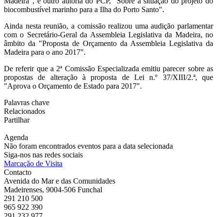
Madeira", e outro autoria do PCP, "Sobre a situação do projeto do
biocombustível marinho para a Ilha do Porto Santo".
Ainda nesta reunião, a comissão realizou uma audição parlamentar
com o Secretário-Geral da Assembleia Legislativa da Madeira, no
âmbito da "Proposta de Orçamento da Assembleia Legislativa da
Madeira para o ano 2017".
De referir que a 2ª Comissão Especializada emitiu parecer sobre as
propostas de alteração à proposta de Lei n.º 37/XIII/2.ª, que
"Aprova o Orçamento de Estado para 2017".
Palavras chave
Relacionados
Partilhar
Agenda
Não foram encontrados eventos para a data selecionada
Siga-nos nas redes sociais
Marcação de Visita
Contacto
Avenida do Mar e das Comunidades
Madeirenses, 9004-506 Funchal
291 210 500
965 922 390
291 232 977