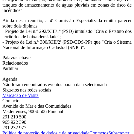
tanques de armazenamento de águas pluviais em zonas de risco de
incêndios".
Ainda nesta reunião, a 4ª Comissão Especializada emitiu parecer
sobre dois diplmas:
- Projeto de Lei n.º 292/XIII/1ª (PSD) intitulado "Cria o Estatuto dos
territórios de baixa densidade";
- Projeto de Lei n.º 300/XIII/2ª (PSD/CDS-PP) que "Cria o Sistema
Nacional de Informação Cadastral (SNIC)".
Palavras chave
Relacionados
Partilhar
Agenda
Não foram encontrados eventos para a data selecionada
Siga-nos nas redes sociais
Marcação de Visita
Contacto
Avenida do Mar e das Comunidades
Madeirenses, 9004-506 Funchal
291 210 500
965 922 390
291 232 977
Política de proteção de dados e de privacidade
Contactos
Subscrever