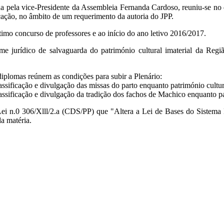
a pela vice-Presidente da Assembleia Fernanda Cardoso, reuniu-se no d
ação, no âmbito de um requerimento da autoria do JPP.
timo concurso de professores e ao início do ano letivo 2016/2017.
gime jurídico de salvaguarda do património cultural imaterial da Re
diplomas reúnem as condições para subir a Plenário:
lassificação e divulgação das missas do parto enquanto património cultur
lassificação e divulgação da tradição dos fachos de Machico enquanto pa
 Lei n.0 306/Xlll/2.a (CDS/PP) que "Altera a Lei de Bases do Sistema
a matéria.