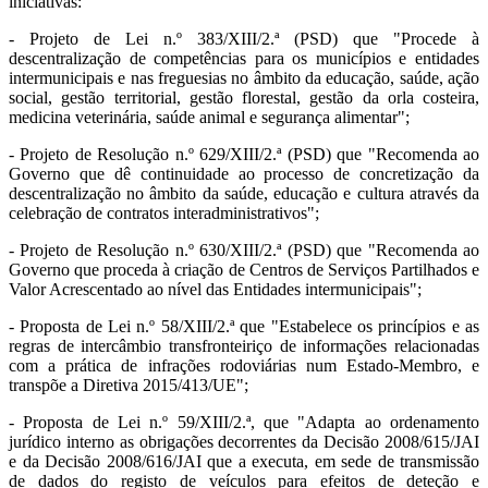
iniciativas:
- Projeto de Lei n.º 383/XIII/2.ª (PSD) que "Procede à
descentralização de competências para os municípios e entidades
intermunicipais e nas freguesias no âmbito da educação, saúde, ação
social, gestão territorial, gestão florestal, gestão da orla costeira,
medicina veterinária, saúde animal e segurança alimentar";
- Projeto de Resolução n.º 629/XIII/2.ª (PSD) que "Recomenda ao
Governo que dê continuidade ao processo de concretização da
descentralização no âmbito da saúde, educação e cultura através da
celebração de contratos interadministrativos";
- Projeto de Resolução n.º 630/XIII/2.ª (PSD) que "Recomenda ao
Governo que proceda à criação de Centros de Serviços Partilhados e
Valor Acrescentado ao nível das Entidades intermunicipais";
- Proposta de Lei n.º 58/XIII/2.ª que "Estabelece os princípios e as
regras de intercâmbio transfronteiriço de informações relacionadas
com a prática de infrações rodoviárias num Estado-Membro, e
transpõe a Diretiva 2015/413/UE";
- Proposta de Lei n.º 59/XIII/2.ª, que "Adapta ao ordenamento
jurídico interno as obrigações decorrentes da Decisão 2008/615/JAI
e da Decisão 2008/616/JAI que a executa, em sede de transmissão
de dados do registo de veículos para efeitos de deteção e