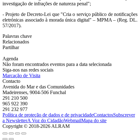
investigação de infrações de natureza penal";
- Projeto de Decreto-Lei que "Cria o serviço público de notificações
eletrónicas associado à morada única digital" – MPMA – (Reg. DL.
57/2017).
Palavras chave
Relacionados
Partilhar
Agenda
Não foram encontrados eventos para a data selecionada
Siga-nos nas redes sociais
Marcação de Visita
Contacto
Avenida do Mar e das Comunidades
Madeirenses, 9004-506 Funchal
291 210 500
965 922 390
291 232 977
Política de proteção de dados e de privacidade
Contactos
Subscrever
a Newsletter
A Voz do Cidadão
Webmail
Mapa do site
Copyright © 2018-2026 ALRAM