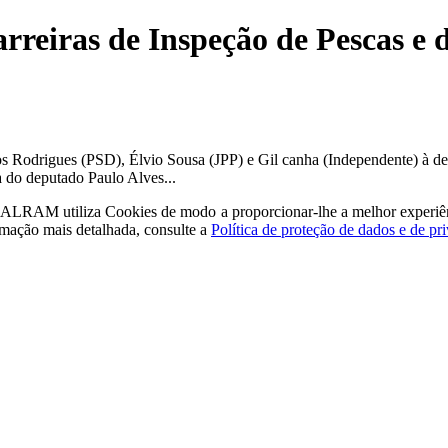
rreiras de Inspeção de Pescas e
s Rodrigues (PSD), Élvio Sousa (JPP) e Gil canha (Independente) à dep
a do deputado Paulo Alves...
a - ALRAM
utiliza Cookies de modo a proporcionar-lhe a melhor experiê
rmação mais detalhada, consulte a
Política de proteção de dados e de pr