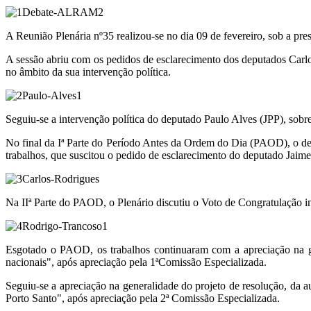
A Reunião Plenária nº35 realizou-se no dia 09 de fevereiro, sob a pre
A sessão abriu com os pedidos de esclarecimento dos deputados Carlo
no âmbito da sua intervenção política.
Seguiu-se a intervenção política do deputado Paulo Alves (JPP), sobr
No final da Iª Parte do Período Antes da Ordem do Dia (PAOD), o dep
trabalhos, que suscitou o pedido de esclarecimento do deputado Jaim
Na IIª Parte do PAOD, o Plenário discutiu o Voto de Congratulação 
Esgotado o PAOD, os trabalhos continuaram com a apreciação na ge
nacionais", após apreciação pela 1ªComissão Especializada.
Seguiu-se a apreciação na generalidade do projeto de resolução, d
Porto Santo", após apreciação pela 2ª Comissão Especializada.