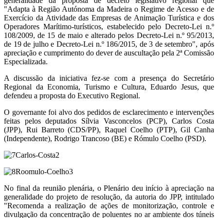
generalidade da proposta de decreto legislativo regional que
"Adapta à Região Autónoma da Madeira o Regime de Acesso e de
Exercício da Atividade das Empresas de Animação Turística e dos
Operadores Marítimo-turísticos, estabelecido pelo Decreto-Lei n.º
108/2009, de 15 de maio e alterado pelos Decreto-Lei n.º 95/2013,
de 19 de julho e Decreto-Lei n.º 186/2015, de 3 de setembro", após
apreciação e cumprimento do dever de auscultação pela 2ª Comissão
Especializada.
A discussão da iniciativa fez-se com a presença do Secretário
Regional da Economia, Turismo e Cultura, Eduardo Jesus, que
defendeu a proposta do Executivo Regional.
O governante foi alvo dos pedidos de esclarecimento e intervenções
feitas pelos deputados Sílvia Vasconcelos (PCP), Carlos Costa
(JPP), Rui Barreto (CDS/PP), Raquel Coelho (PTP), Gil Canha
(Independente), Rodrigo Trancoso (BE) e Rómulo Coelho (PSD).
No final da reunião plenária, o Plenário deu início à apreciação na
generalidade do projeto de resolução, da autoria do JPP, intitulado
"Recomenda a realização de ações de monitorização, controle e
divulgação da concentração de poluentes no ar ambiente dos túneis