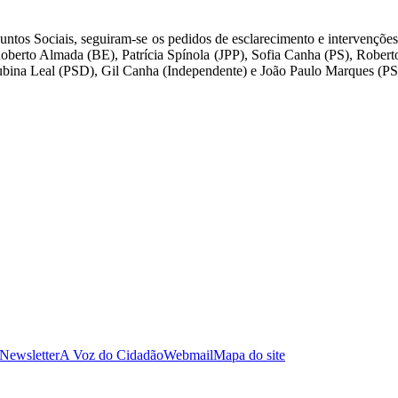
ssuntos Sociais, seguiram-se os pedidos de esclarecimento e intervençõ
Roberto Almada (BE), Patrícia Spínola (JPP), Sofia Canha (PS), Robe
Rubina Leal (PSD), Gil Canha (Independente) e João Paulo Marques (P
 Newsletter
A Voz do Cidadão
Webmail
Mapa do site