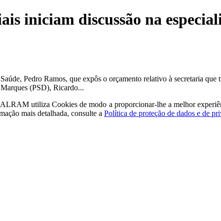
ciais iniciam discussão na espec
aúde, Pedro Ramos, que expôs o orçamento relativo à secretaria que tut
 Marques (PSD), Ricardo...
a - ALRAM
utiliza Cookies de modo a proporcionar-lhe a melhor experiê
rmação mais detalhada, consulte a
Política de proteção de dados e de pr