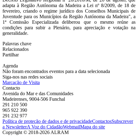
adapta à Região Autónoma da Madeira a Lei nº 8/2009, de 18 de
fevereiro, criando o regime jurídico dos Conselhos Municipais de
Juventude para os Municípios da Região Autónoma da Madeira", a
1ª Comissão Especializada deliberou que o mesmo reúne as
condições para subir a Plenário, para apreciação e votação na
generalidade.
Palavras chave
Relacionados
Partilhar
Agenda
Não foram encontrados eventos para a data selecionada
Siga-nos nas redes sociais
Marcação de Visita
Contacto
Avenida do Mar e das Comunidades
Madeirenses, 9004-506 Funchal
291 210 500
965 922 390
291 232 977
Política de proteção de dados e de privacidade
Contactos
Subscrever
a Newsletter
A Voz do Cidadão
Webmail
Mapa do site
Copyright © 2018-2026 ALRAM