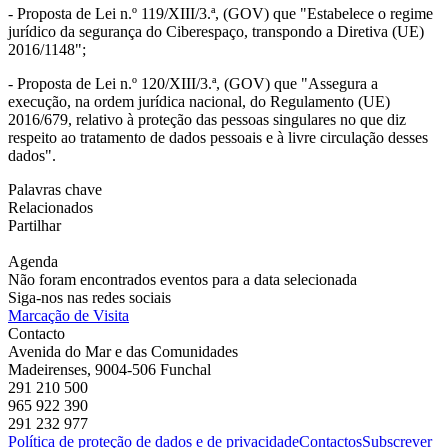
- Proposta de Lei n.º 119/XIII/3.ª, (GOV) que "Estabelece o regime
jurídico da segurança do Ciberespaço, transpondo a Diretiva (UE)
2016/1148";
- Proposta de Lei n.º 120/XIII/3.ª, (GOV) que "Assegura a
execução, na ordem jurídica nacional, do Regulamento (UE)
2016/679, relativo à proteção das pessoas singulares no que diz
respeito ao tratamento de dados pessoais e à livre circulação desses
dados".
Palavras chave
Relacionados
Partilhar
Agenda
Não foram encontrados eventos para a data selecionada
Siga-nos nas redes sociais
Marcação de Visita
Contacto
Avenida do Mar e das Comunidades
Madeirenses, 9004-506 Funchal
291 210 500
965 922 390
291 232 977
Política de proteção de dados e de privacidade
Contactos
Subscrever