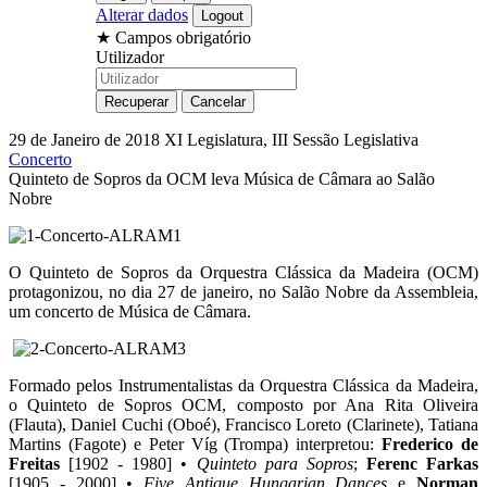
Alterar dados
★
Campos obrigatório
Utilizador
29 de Janeiro de 2018
XI Legislatura, III Sessão Legislativa
Concerto
Quinteto de Sopros da OCM leva Música de Câmara ao Salão
Nobre
O Quinteto de Sopros da Orquestra Clássica da Madeira (OCM)
protagonizou, no dia 27 de janeiro, no Salão Nobre da Assembleia,
um concerto de Música de Câmara.
Formado pelos Instrumentalistas da Orquestra Clássica da Madeira,
o Quinteto de Sopros OCM, composto por Ana Rita Oliveira
(Flauta), Daniel Cuchi (Oboé), Francisco Loreto (Clarinete), Tatiana
Martins (Fagote) e Peter Víg (Trompa) interpretou:
Frederico de
Freitas
[1902 - 1980] •
Quinteto para Sopros
;
Ferenc Farkas
[1905 - 2000] •
Five Antique Hungarian Dances
e
Norman