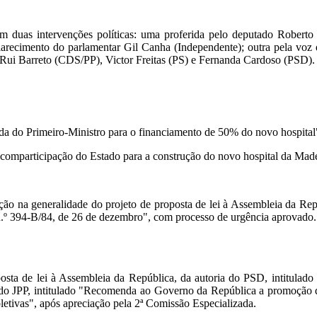
duas intervenções políticas: uma proferida pelo deputado Roberto 
recimento do parlamentar Gil Canha (Independente); outra pela voz
 Rui Barreto (CDS/PP), Victor Freitas (PS) e Fernanda Cardoso (PSD)
ada do Primeiro-Ministro para o financiamento de 50% do novo hospital
 comparticipação do Estado para a construção do novo hospital da Mad
o na generalidade do projeto de proposta de lei à Assembleia da Repú
n.º 394-B/84, de 26 de dezembro", com processo de urgência aprovado
oposta de lei à Assembleia da República, da autoria do PSD, intitu
ia do JPP, intitulado "Recomenda ao Governo da República a promoção 
tivas", após apreciação pela 2ª Comissão Especializada.