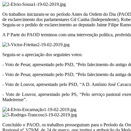
Os trabalhos iniciaram-se no período Antes da Ordem do Dia (PAOD) c
de esclarecimento dos parlamentares Gil Canha (Independente), Robe
Seguiu-se o pedido de esclarecimento ao deputado Jaime Filipe Ramos
A Iª Parte do PAOD terminou com uma intervenção política, proferida p
Seguiu-se a apreciação dos seguintes votos:
- Voto de Pesar, apresentado pelo PSD, “Pelo falecimento do antig
- Voto de Pesar, apresentado pelo PSD, “Pelo falecimento da antiga 
- Voto de Louvor, apresentado pelo PSD, “A D. António José Cavaco 
- Voto de Louvor, apresentado pelo PS, “Pelo serviço pastoral e
Madeirense”.
Concluído o PAOD, os trabalhos prosseguiram para o Período da Ordem
Regional nº 3/79/M, de 24 de março, que institui a atribuição da Me