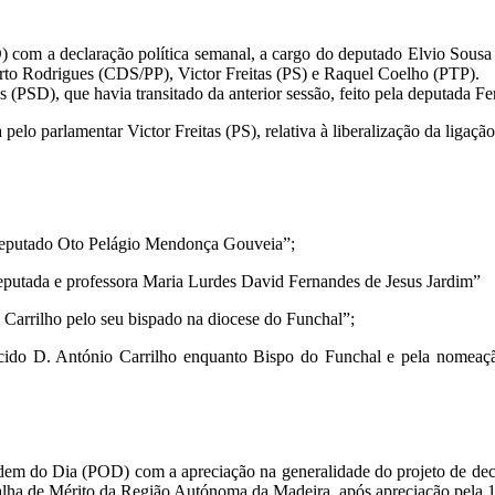
om a declaração política semanal, a cargo do deputado Elvio Sousa (JP
rto Rodrigues (CDS/PP), Victor Freitas (PS) e Raquel Coelho (PTP).
 (PSD), que havia transitado da anterior sessão, feito pela deputada 
elo parlamentar Victor Freitas (PS), relativa à liberalização da ligaç
o deputado Oto Pelágio Mendonça Gouveia”;
deputada e professora Maria Lurdes David Fernandes de Jesus Jardim”
Carrilho pelo seu bispado na diocese do Funchal”;
xercido D. António Carrilho enquanto Bispo do Funchal e pela nome
 do Dia (POD) com a apreciação na generalidade do projeto de decreto
dalha de Mérito da Região Autónoma da Madeira, após apreciação pela 