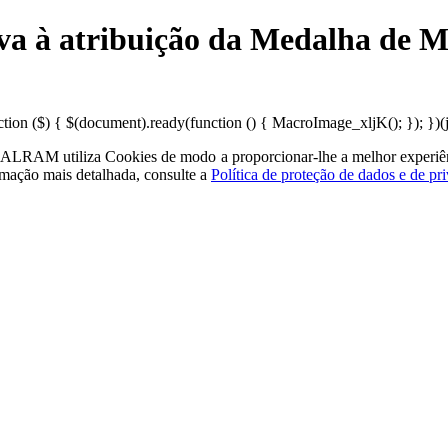
ativa à atribuição da Medalha de 
n ($) { $(document).ready(function () { MacroImage_xljK(); }); })(jQ
a - ALRAM
utiliza Cookies de modo a proporcionar-lhe a melhor experiê
rmação mais detalhada, consulte a
Política de proteção de dados e de pr