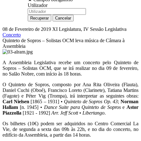
Utilizador
08 de Fevereiro de 2019
XI Legislatura, IV Sessão Legislativa
Concerto
Quinteto de Sopros – Solistas OCM leva música de Câmara à
Assembleia
A Assembleia Legislativa recebe um concerto pelo Quinteto de
Sopros – Solistas OCM, que se irá realizar no dia 09 de fevereiro,
no Salão Nobre, com início às 18 horas.
O Quinteto de Sopros, composto por Ana Rita Oliveira (Flauta),
Daniel Cuchi (Oboé), Francisco Loreto (Clarinete), Tatiana Martins
(Fagote) e Péter Vig (Trompa), irá interpretar as seguintes obras:
Carl Nielsen
[1865 – 1931] •
Quinteto de Sopros Op. 43
;
Norman
Hallam
[n. 1945] •
Dance Suite para Quinteto de Sopros
e
Astor
Piazzolla
[1921 - 1992]
Arr. Jeff Scott
•
Libertango
.
Os bilhetes (10€) podem ser adquiridos no Centro Comercial La
Vie, de segunda a sexta das 09h às 22h, e no dia do concerto, no
edifício da Assembleia, a partir das 14 horas.