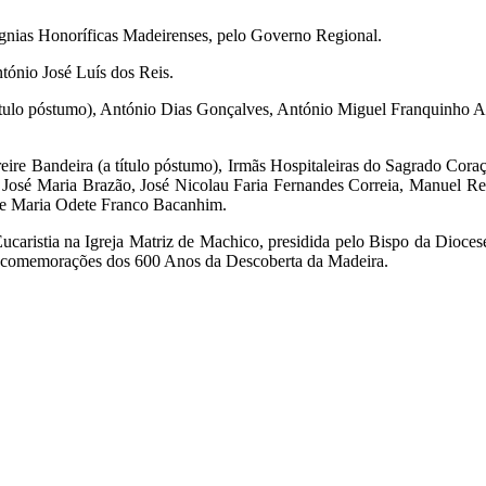
sígnias Honoríficas Madeirenses, pelo Governo Regional.
ntónio José Luís dos Reis.
título póstumo), António Dias Gonçalves, António Miguel Franquinho A
ire Bandeira (a título póstumo), Irmãs Hospitaleiras do Sagrado Cora
 José Maria Brazão, José Nicolau Faria Fernandes Correia, Manuel Rem
 e Maria Odete Franco Bacanhim.
Eucaristia na Igreja Matriz de Machico, presidida pelo Bispo da Dio
 comemorações dos 600 Anos da Descoberta da Madeira.