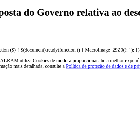
sta do Governo relativa ao desc
n ($) { $(document).ready(function () { MacroImage_29Z0(); }); })(j
a - ALRAM
utiliza Cookies de modo a proporcionar-lhe a melhor experiê
rmação mais detalhada, consulte a
Política de proteção de dados e de pr