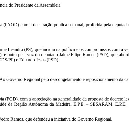
ência do Presidente da Assembleia.
a (PAOD) com a declaração política semanal, proferida pela deputada 
aime Leandro (PS), que incidiu na política e os compromissos com a ve
e); e outra pela voz do deputado Jaime Filipe Ramos (PSD), que abor
(CDS/PP) e Eduardo Jesus (PSD).
“Ao Governo Regional pelo descongelamento e reposicionamento da carr
 (POD), com a apreciação na generalidade da proposta de decreto legisl
úde da Região Autónoma da Madeira, E.P.E. – SESARAM, E.P.E., e de
 Pedro Ramos, que defendeu a iniciativa do Governo Regional.