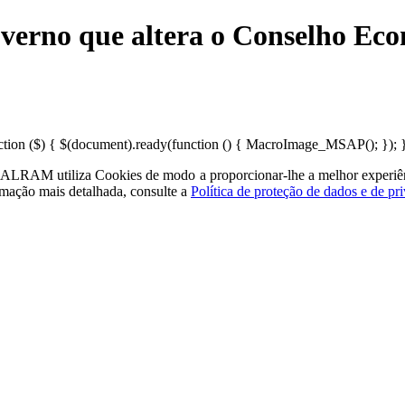
overno que altera o Conselho Ec
on ($) { $(document).ready(function () { MacroImage_MSAP(); }); })(
a - ALRAM
utiliza Cookies de modo a proporcionar-lhe a melhor experiê
rmação mais detalhada, consulte a
Política de proteção de dados e de pr