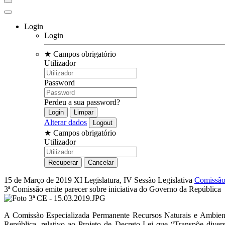
Login
Login
★
Campos obrigatório
Utilizador
Password
Perdeu a sua password?
Alterar dados
★
Campos obrigatório
Utilizador
15 de Março de 2019
XI Legislatura, IV Sessão Legislativa
Comissão
3ª Comissão emite parecer sobre iniciativa do Governo da República
A Comissão Especializada Permanente Recursos Naturais e Ambiente
República, relativo ao Projeto de Decreto-Lei que “Transpõe diver