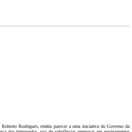
 Roberto Rodrigues, emitiu parecer a uma iniciativa do Governo da
rança dos brinquedos, uso de substâncias perigosas em equipamentos