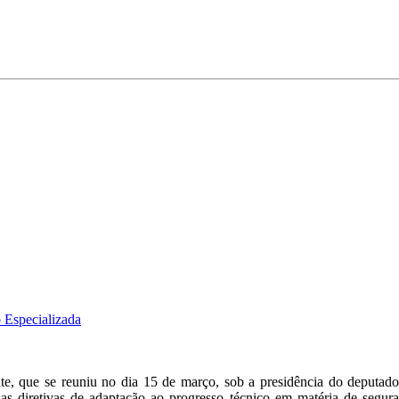
 Especializada
, que se reuniu no dia 15 de março, sob a presidência do deputado
sas diretivas de adaptação ao progresso técnico em matéria de segu