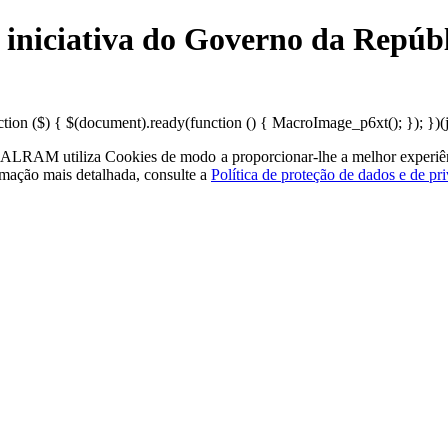
 iniciativa do Governo da Repúb
n ($) { $(document).ready(function () { MacroImage_p6xt(); }); })(jQ
a - ALRAM
utiliza Cookies de modo a proporcionar-lhe a melhor experiê
rmação mais detalhada, consulte a
Política de proteção de dados e de pr