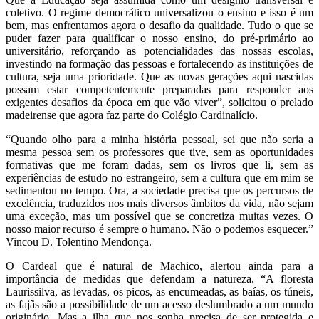
coletivo. O regime democrático universalizou o ensino e isso é um
bem, mas enfrentamos agora o desafio da qualidade. Tudo o que se
puder fazer para qualificar o nosso ensino, do pré-primário ao
universitário, reforçando as potencialidades das nossas escolas,
investindo na formação das pessoas e fortalecendo as instituições de
cultura, seja uma prioridade. Que as novas gerações aqui nascidas
possam estar competentemente preparadas para responder aos
exigentes desafios da época em que vão viver”, solicitou o prelado
madeirense que agora faz parte do Colégio Cardinalício.
“Quando olho para a minha história pessoal, sei que não seria a
mesma pessoa sem os professores que tive, sem as oportunidades
formativas que me foram dadas, sem os livros que li, sem as
experiências de estudo no estrangeiro, sem a cultura que em mim se
sedimentou no tempo. Ora, a sociedade precisa que os percursos de
excelência, traduzidos nos mais diversos âmbitos da vida, não sejam
uma exceção, mas um possível que se concretiza muitas vezes. O
nosso maior recurso é sempre o humano. Não o podemos esquecer.”
Vincou D. Tolentino Mendonça.
O Cardeal que é natural de Machico, alertou ainda para a
importância de medidas que defendam a natureza. “A floresta
Laurissilva, as levadas, os picos, as encumeadas, as baías, os túneis,
as fajãs são a possibilidade de um acesso deslumbrado a um mundo
originário. Mas a ilha que nos sonha precisa de ser protegida e