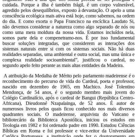
cuidada. Porque a ilha é também frágil, é um corpo vulnerável,
agredido pelos desequilíbrios, exposto à devastação. O apelo a uma
consciência ecológica mais ativa está hoje, como sabemos, na ordem
do dia. E como exorta o Papa Francisco na encíclica Laudato Si,
não devemos considerar a natureza como algo separado de nós ou
como uma mera moldura da nossa vida. Estamos incluídos nela,
somos parte dela e compenetramo-nos. É por isso fundamental
buscar soluções integradas, que considerem as interações dos
sistemas naturais entre si com os sistemas sociais. Não há duas
realidades separadas, uma ambiental e outra social, mas uma única e
complexa realidade socioambiental”, justificou o cardeal, no
segundo apelo feito perante as mais altas entidades da Madeira.
A atribuição da Medalha de Mérito pelo parlamento madeirense é o
reconhecimento do percurso de vida do Cardeal, poeta e professor,
nascido em dezembro de 1965, em Machico. José Tolentino
Mendonça, de 54 anos, é o segundo membro mais jovem do
Colégio Cardinalício, após o cardeal de Bangui (República Centro-
Africana), Dieudonné Nzapalainga, de 52 anos. É autor de
numerosos livros pelos quais ficou conhecido nos mais diversos
quadrantes sociais. O madeirense, arquivista do Vaticano e
bibliotecário da Biblioteca Apostólica, iniciou os estudos em
Teologia em 1982 e foi ordenado padre em 1990. Estudou Ciências
Bíblicas em Roma e foi professor e vice-reitor da Universidade
Católica Portuguesa, a instituição onde fez o doutoramento em