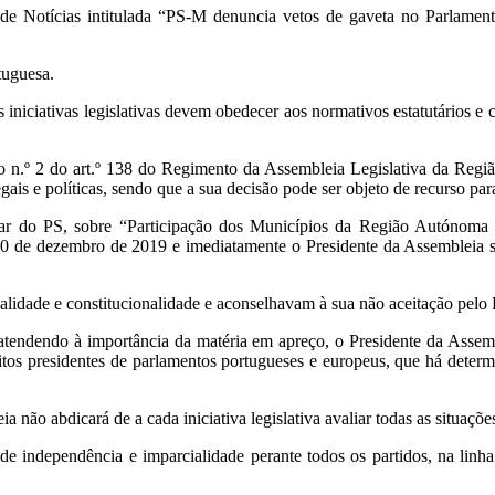
 de Notícias intitulada “PS-M denuncia vetos de gaveta no Parlament
tuguesa.
 iniciativas legislativas devem obedecer aos normativos estatutários e
o n.º 2 do art.º 138 do Regimento da Assembleia Legislativa da Regiã
ais e políticas, sendo que a sua decisão pode ser objeto de recurso pa
ar do PS, sobre “Participação dos Municípios da Região Autónoma 
 10 de dezembro de 2019 e imediatamente o Presidente da Assembleia su
galidade e constitucionalidade e aconselhavam à sua não aceitação pelo
e atendendo à importância da matéria em apreço, o Presidente da Assem
tos presidentes de parlamentos portugueses e europeus, que há determ
ia não abdicará de a cada iniciativa legislativa avaliar todas as situaçõe
de independência e imparcialidade perante todos os partidos, na linh