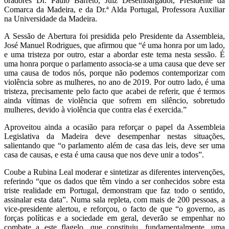
oradores Dr. Paulo Barreto, Juiz Desembargador, Presidente da
Comarca da Madeira, e da Dr.ª Alda Portugal, Professora Auxiliar
na Universidade da Madeira.
A Sessão de Abertura foi presidida pelo Presidente da Assembleia,
José Manuel Rodrigues, que afirmou que “é uma honra por um lado,
e uma tristeza por outro, estar a abordar este tema nesta sessão. É
uma honra porque o parlamento associa-se a uma causa que deve ser
uma causa de todos nós, porque não podemos contemporizar com
violência sobre as mulheres, no ano de 2019. Por outro lado, é uma
tristeza, precisamente pelo facto que acabei de referir, que é termos
ainda vítimas de violência que sofrem em silêncio, sobretudo
mulheres, devido à violência que contra elas é exercida.”
Aproveitou ainda a ocasião para reforçar o papel da Assembleia
Legislativa da Madeira deve desempenhar nestas situações,
salientando que “o parlamento além de casa das leis, deve ser uma
casa de causas, e esta é uma causa que nos deve unir a todos”.
Coube a Rubina Leal moderar e sintetizar as diferentes intervenções,
referindo “que os dados que têm vindo a ser conhecidos sobre esta
triste realidade em Portugal, demonstram que faz todo o sentido,
assinalar esta data”. Numa sala repleta, com mais de 200 pessoas, a
vice-presidente alertou, e reforçou, o facto de que “o governo, as
forças políticas e a sociedade em geral, deverão se empenhar no
combate a este flagelo, que constituiu, fundamentalmente, uma