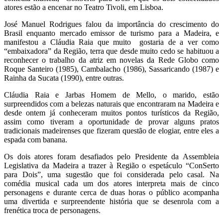
atores estão a encenar no Teatro Tivoli, em Lisboa.
José Manuel Rodrigues falou da importância do crescimento do
Brasil enquanto mercado emissor de turismo para a Madeira, e
manifestou a Cláudia Raia que muito gostaria de a ver como
“embaixadora” da Região, terra que desde muito cedo se habituou a
reconhecer o trabalho da atriz em novelas da Rede Globo como
Roque Santeiro (1985), Cambalacho (1986), Sassaricando (1987) e
Rainha da Sucata (1990), entre outras.
Cláudia Raia e Jarbas Homem de Mello, o marido, estão
surpreendidos com a belezas naturais que encontraram na Madeira e
desde ontem já conheceram muitos pontos turísticos da Região,
assim como tiveram a oportunidade de provar alguns pratos
tradicionais madeirenses que fizeram questão de elogiar, entre eles a
espada com banana.
Os dois atores foram desafiados pelo Presidente da Assembleia
Legislativa da Madeira a trazer à Região o espetáculo “ConSerto
para Dois”, uma sugestão que foi considerada pelo casal. Na
comédia musical cada um dos atores interpreta mais de cinco
personagens e durante cerca de duas horas o público acompanha
uma divertida e surpreendente história que se desenrola com a
frenética troca de personagens.