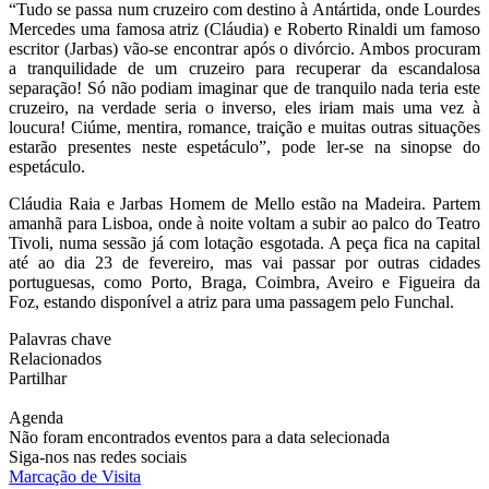
“Tudo se passa num cruzeiro com destino à Antártida, onde Lourdes
Mercedes uma famosa atriz (Cláudia) e Roberto Rinaldi um famoso
escritor (Jarbas) vão-se encontrar após o divórcio. Ambos procuram
a tranquilidade de um cruzeiro para recuperar da escandalosa
separação! Só não podiam imaginar que de tranquilo nada teria este
cruzeiro, na verdade seria o inverso, eles iriam mais uma vez à
loucura! Ciúme, mentira, romance, traição e muitas outras situações
estarão presentes neste espetáculo”, pode ler-se na sinopse do
espetáculo.
Cláudia Raia e Jarbas Homem de Mello estão na Madeira. Partem
amanhã para Lisboa, onde à noite voltam a subir ao palco do Teatro
Tivoli, numa sessão já com lotação esgotada. A peça fica na capital
até ao dia 23 de fevereiro, mas vai passar por outras cidades
portuguesas, como Porto, Braga, Coimbra, Aveiro e Figueira da
Foz, estando disponível a atriz para uma passagem pelo Funchal.
Palavras chave
Relacionados
Partilhar
Agenda
Não foram encontrados eventos para a data selecionada
Siga-nos nas redes sociais
Marcação de Visita