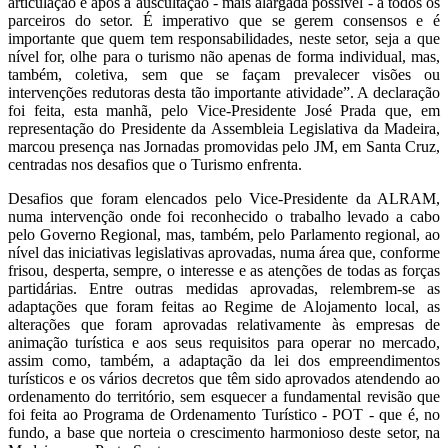
articulação e após a auscultação - mais alargada possível - a todos os
parceiros do setor. É imperativo que se gerem consensos e é
importante que quem tem responsabilidades, neste setor, seja a que
nível for, olhe para o turismo não apenas de forma individual, mas,
também, coletiva, sem que se façam prevalecer visões ou
intervenções redutoras desta tão importante atividade”. A declaração
foi feita, esta manhã, pelo Vice-Presidente José Prada que, em
representação do Presidente da Assembleia Legislativa da Madeira,
marcou presença nas Jornadas promovidas pelo JM, em Santa Cruz,
centradas nos desafios que o Turismo enfrenta.
Desafios que foram elencados pelo Vice-Presidente da ALRAM,
numa intervenção onde foi reconhecido o trabalho levado a cabo
pelo Governo Regional, mas, também, pelo Parlamento regional, ao
nível das iniciativas legislativas aprovadas, numa área que, conforme
frisou, desperta, sempre, o interesse e as atenções de todas as forças
partidárias. Entre outras medidas aprovadas, relembrem-se as
adaptações que foram feitas ao Regime de Alojamento local, as
alterações que foram aprovadas relativamente às empresas de
animação turística e aos seus requisitos para operar no mercado,
assim como, também, a adaptação da lei dos empreendimentos
turísticos e os vários decretos que têm sido aprovados atendendo ao
ordenamento do território, sem esquecer a fundamental revisão que
foi feita ao Programa de Ordenamento Turístico - POT - que é, no
fundo, a base que norteia o crescimento harmonioso deste setor, na