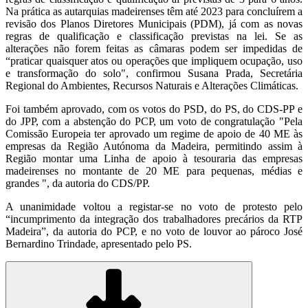
Na prática as autarquias madeirenses têm até 2023 para concluírem a
revisão dos Planos Diretores Municipais (PDM), já com as novas
regras de qualificação e classificação previstas na lei. Se as
alterações não forem feitas as câmaras podem ser impedidas de
“praticar quaisquer atos ou operações que impliquem ocupação, uso
e transformação do solo", confirmou Susana Prada, Secretária
Regional do Ambientes, Recursos Naturais e Alterações Climáticas.
Foi também aprovado, com os votos do PSD, do PS, do CDS-PP e
do JPP, com a abstenção do PCP, um voto de congratulação "Pela
Comissão Europeia ter aprovado um regime de apoio de 40 ME às
empresas da Região Autónoma da Madeira, permitindo assim à
Região montar uma Linha de apoio à tesouraria das empresas
madeirenses no montante de 20 ME para pequenas, médias e
grandes ", da autoria do CDS/PP.
A unanimidade voltou a registar-se no voto de protesto pelo
“incumprimento da integração dos trabalhadores precários da RTP
Madeira”, da autoria do PCP, e no voto de louvor ao pároco José
Bernardino Trindade, apresentado pelo PS.