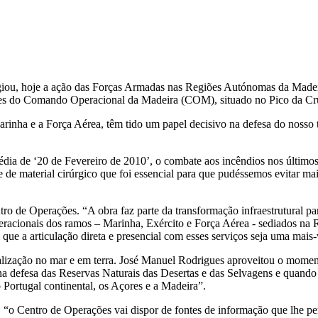
iou, hoje a ação das Forças Armadas nas Regiões Autónomas da Madeir
ões do Comando Operacional da Madeira (COM), situado no Pico da Cr
rinha e a Força Aérea, têm tido um papel decisivo na defesa do nosso 
édia de ‘20 de Fevereiro de 2010’, o combate aos incêndios nos últim
te de material cirúrgico que foi essencial para que pudéssemos evitar m
 Operações. “A obra faz parte da transformação infraestrutural para
eracionais dos ramos – Marinha, Exército e Força Aérea - sediados na
que a articulação direta e presencial com esses serviços seja uma mais-
lização no mar e em terra. José Manuel Rodrigues aproveitou o momento
na defesa das Reservas Naturais das Desertas e das Selvagens e quand
ortugal continental, os Açores e a Madeira”.
o Centro de Operações vai dispor de fontes de informação que lhe per