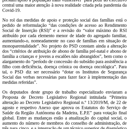
central uma maior atenção à nova realidade criada pela pandemia da
Covid-19.
No rol das medidas de apoio e proteção social das famílias está o
pedido de reformulação “das condições de acesso ao Rendimento
Social de Inserção (RSI)” e a revisão do “valor máximo do RSI
atribuído por cada elemento menor de idade do agregado familiar,
aumentando-o, nomeadamente no caso de famílias em situação de
monoparentalidade”. No projeto do PSD constam ainda a alteração
dos “critérios de atribuição de abono de família pré-natal e abono de
família a crianças e jovens a escalões não abrangidos”, bem como o
alargamento do “período de concessão do subsídio para assistência a
filho com deficiência, doença crónica ou doença oncológica”. Para
tal, o PSD diz ser necessário “dotar os Institutos de Segurança
Social das verbas necessárias para fazer face à implementação das
medidas referidas”.
Os deputados deste grupo de trabalho especializado enviaram a
Proposta de Decreto Legislativo Regional intitulada “Primeira
alteração ao Decreto Legislativo Regional n.º 13/2019/M, de 22 de
agosto e respetivo Anexo que aprova os Estatutos do Serviço de
Saúde da Região Autónoma da Madeira, E.P.E” para votação final
global. Entre as mudanças estão a atualização do capital social, o
aumento do número de membros do conselho de administração, de
três para cinco, e a integração de um técnico superior de diagnóstico