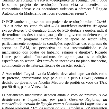
Turismo de Portugal e a ANA – Aeroportos de Portugal, SA”, pode
ler-se no projeto de resolução, “com vista a incentivar as
companhias aéreas e os operadores turísticos a oferecer à Região
Autónoma da Madeira novas rotas e operações aéreas”.
O PCP também apresentou um projeto de resolução sobre
“Covid-
19 e a crise no setor do táxi – As inadiáveis medidas de apoio
extraordinário”.
O deputado único do PCP destaca a quebra radical
de rendimentos dos taxistas para pedir ao governo madeirense que
“aprove um programa extraordinário de apoio ao sector Táxi,
particularmente adequado às condições específicas das empresas do
sector na RAM, na perspetiva da sua sustentabilidade e da
manutenção dos postos de trabalho, salários e direitos”. Ricardo
Lume pede ainda “mecanismos de apoio para as condições
específicas do sector Táxi através de incentivos no plano financeiro,
com incentivos de natureza fiscal e de carácter social”.
A Assembleia Legislativa da Madeira deve ainda aprovar dois votos
de protesto, apresentados hoje pelo PSD e pelo CDS-PP, contra a
decisão do governo de Nicolás Maduro de proibir os voos da TAP,
por 90 dias, para a Venezuela.
O parlamento madeirense debateu ainda o voto de protesto
"Pelo
desinteresse e inoperância, por parte Governo Regional, na
conclusão da estrada de ligação entre o Caminho do Lugarinho e a
Estrada Regional 237"
, da autoria do PS. Também o JPP apresentou