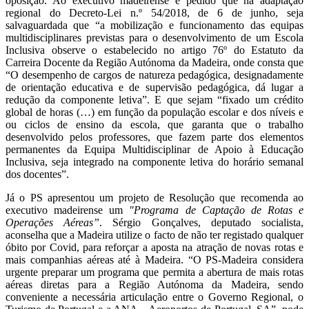
oposição. Ao executivo madeirense é pedido que na adaptação
regional do Decreto-Lei n.º 54/2018, de 6 de junho, seja
salvaguardada que “a mobilização e funcionamento das equipas
multidisciplinares previstas para o desenvolvimento de um Escola
Inclusiva observe o estabelecido no artigo 76º do Estatuto da
Carreira Docente da Região Autónoma da Madeira, onde consta que
“O desempenho de cargos de natureza pedagógica, designadamente
de orientação educativa e de supervisão pedagógica, dá lugar a
redução da componente letiva”. E que sejam “fixado um crédito
global de horas (…) em função da população escolar e dos níveis e
ou ciclos de ensino da escola, que garanta que o trabalho
desenvolvido pelos professores, que fazem parte dos elementos
permanentes da Equipa Multidisciplinar de Apoio à Educação
Inclusiva, seja integrado na componente letiva do horário semanal
dos docentes”.
Já o PS apresentou um projeto de Resolução que recomenda ao
executivo madeirense um
"Programa de Captação de Rotas e
Operações Aéreas”
. Sérgio Gonçalves, deputado socialista,
aconselha que a Madeira utilize o facto de não ter registado qualquer
óbito por Covid, para reforçar a aposta na atração de novas rotas e
mais companhias aéreas até à Madeira. “O PS-Madeira considera
urgente preparar um programa que permita a abertura de mais rotas
aéreas diretas para a Região Autónoma da Madeira, sendo
conveniente a necessária articulação entre o Governo Regional, o