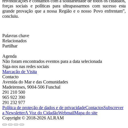
reivindicações e contamos com a solidariedade de todos os cidadãos,
forças sociais e políticas para ultrapassarmos com sucesso esta
grande provação que a nossa Região e o nosso Povo enfrentam”,
concluiu.
Palavras chave
Relacionados
Partilhar
Agenda
Não foram encontrados eventos para a data selecionada
Siga-nos nas redes sociais
Marcação de Visita
Contacto
Avenida do Mar e das Comunidades
Madeirenses, 9004-506 Funchal
291 210 500
965 922 390
291 232 977
Política de proteção de dados e de privacidade
Contactos
Subscrever
a Newsletter
A Voz do Cidadão
Webmail
Mapa do site
Copyright © 2018-2026 ALRAM