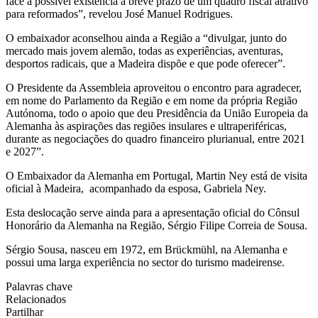
face à possível existência a breve prazo de um quadro fiscal atrativo
para reformados”, revelou José Manuel Rodrigues.
O embaixador aconselhou ainda a Região a “divulgar, junto do
mercado mais jovem alemão, todas as experiências, aventuras,
desportos radicais, que a Madeira dispõe e que pode oferecer”.
O Presidente da Assembleia aproveitou o encontro para agradecer,
em nome do Parlamento da Região e em nome da própria Região
Autónoma, todo o apoio que deu Presidência da União Europeia da
Alemanha às aspirações das regiões insulares e ultraperiféricas,
durante as negociações do quadro financeiro plurianual, entre 2021
e 2027”.
O Embaixador da Alemanha em Portugal, Martin Ney está de visita
oficial à Madeira, acompanhado da esposa, Gabriela Ney.
Esta deslocação serve ainda para a apresentação oficial do Cônsul
Honorário da Alemanha na Região, Sérgio Filipe Correia de Sousa.
Sérgio Sousa, nasceu em 1972, em Brückmühl, na Alemanha e
possui uma larga experiência no sector do turismo madeirense.
Palavras chave
Relacionados
Partilhar