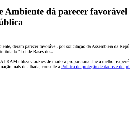
e Ambiente dá parecer favorável
ública
nte, deram parecer favorável, por solicitação da Assembleia da Repúb
intitulado “Lei de Bases do...
a - ALRAM
utiliza Cookies de modo a proporcionar-lhe a melhor experiê
rmação mais detalhada, consulte a
Política de proteção de dados e de pr