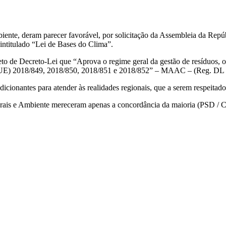
nte, deram parecer favorável, por solicitação da Assembleia da Repúb
 intitulado “Lei de Bases do Clima”.
to de Decreto-Lei que “Aprova o regime geral da gestão de resíduos, o 
vas (UE) 2018/849, 2018/850, 2018/851 e 2018/852” – MAAC – (Reg. DL
icionantes para atender às realidades regionais, que a serem respeita
rais e Ambiente mereceram apenas a concordância da maioria (PSD / C