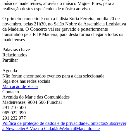
músicos madeirenses, através do músico Miguel Pires, para a
realização destes espetáculos de música ao vivo.
O primeiro concerto é com a fadista Sofia Ferreira, no dia 20 de
novembro, pelas 21h30, no Salão Nobre da Assembleia Legislativa
da Madeira. O Concerto vai ser gravado e posteriormente
transmitido pela RTP Madeira, para desta forma chegar a todos os
madeirenses.
Palavras chave
Relacionados
Partilhar
Agenda
Não foram encontrados eventos para a data selecionada
Siga-nos nas redes sociais
Marcação de Visita
Contacto
Avenida do Mar e das Comunidades
Madeirenses, 9004-506 Funchal
291 210 500
965 922 390
291 232 977
Política de proteção de dados e de privacidade
Contactos
Subscrever
a Newsletter
A Voz do Cidadão
Webmail
Mapa do site