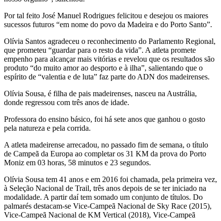
Por tal feito José Manuel Rodrigues felicitou e desejou os maiores
sucessos futuros “em nome do povo da Madeira e do Porto Santo”.
Olívia Santos agradeceu o reconhecimento do Parlamento Regional,
que prometeu “guardar para o resto da vida”. A atleta promete
empenho para alcançar mais vitórias e revelou que os resultados são
produto “do muito amor ao desporto e à ilha”, salientando que o
espírito de “valentia e de luta” faz parte do ADN dos madeirenses.
Olívia Sousa, é filha de pais madeirenses, nasceu na Austrália,
donde regressou com três anos de idade.
Professora do ensino básico, foi há sete anos que ganhou o gosto
pela natureza e pela corrida.
A atleta madeirense arrecadou, no passado fim de semana, o título
de Campeã da Europa ao completar os 31 KM da prova do Porto
Moniz em 03 horas, 58 minutos e 23 segundos.
Olívia Sousa tem 41 anos e em 2016 foi chamada, pela primeira vez,
à Seleção Nacional de Trail, três anos depois de se ter iniciado na
modalidade. A partir daí tem somado um conjunto de títulos. Do
palmarés destacam-se Vice-Campeã Nacional de Sky Race (2015),
Vice-Campeã Nacional de KM Vertical (2018), Vice-Campeã