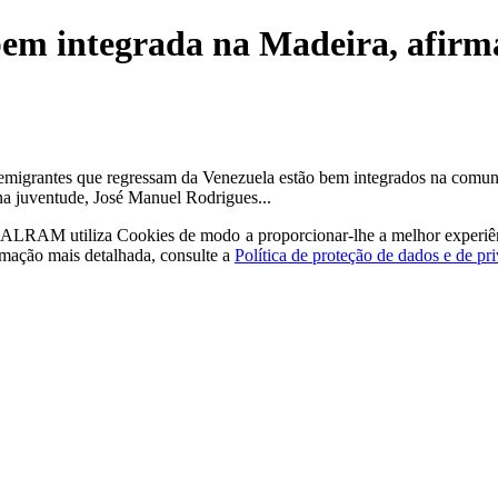
em integrada na Madeira, afirma
 emigrantes que regressam da Venezuela estão bem integrados na comun
a juventude, José Manuel Rodrigues...
a - ALRAM
utiliza Cookies de modo a proporcionar-lhe a melhor experiê
rmação mais detalhada, consulte a
Política de proteção de dados e de pr