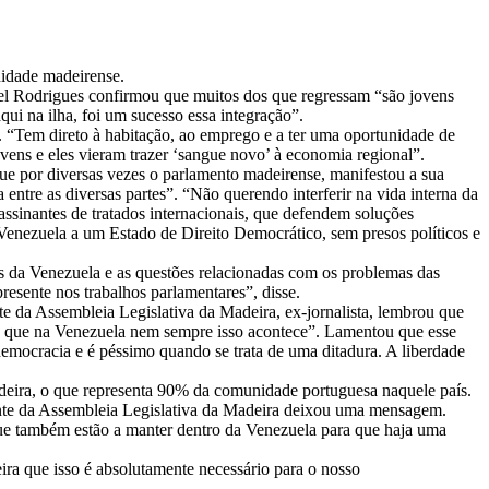
nidade madeirense.
el Rodrigues confirmou que muitos dos que regressam “são jovens
i na ilha, foi um sucesso essa integração”.
 “Tem direto à habitação, ao emprego e a ter uma oportunidade de
vens e eles vieram trazer ‘sangue novo’ à economia regional”.
que por diversas vezes o parlamento madeirense, manifestou a sua
ntre as diversas partes”. “Não querendo interferir na vida interna da
sinantes de tratados internacionais, que defendem soluções
Venezuela a um Estado de Direito Democrático, sem presos políticos e
 da Venezuela e as questões relacionadas com os problemas das
esente nos trabalhos parlamentares”, disse.
e da Assembleia Legislativa da Madeira, ex-jornalista, lembrou que
os que na Venezuela nem sempre isso acontece”. Lamentou que esse
emocracia e é péssimo quando se trata de uma ditadura. A liberdade
eira, o que representa 90% da comunidade portuguesa naquele país.
dente da Assembleia Legislativa da Madeira deixou uma mensagem.
que também estão a manter dentro da Venezuela para que haja uma
a que isso é absolutamente necessário para o nosso