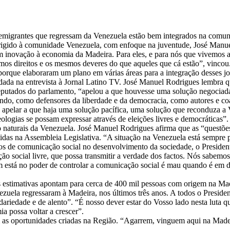
 emigrantes que regressam da Venezuela estão bem integrados na comu
irigido à comunidade Venezuela, com enfoque na juventude, José Manu
inovação à economia da Madeira. Para eles, e para nós que vivemos aqu
s direitos e os mesmos deveres do que aqueles que cá estão”, vincou.
porque elaboraram um plano em várias áreas para a integração desses jo
rdada na entrevista à Jornal Latino TV. José Manuel Rodrigues lembra 
eputados do parlamento, “apelou a que houvesse uma solução negociada e
o, como defensores da liberdade e da democracia, como autores e coas
 apelar a que haja uma solução pacífica, uma solução que reconduza a 
ologias se possam expressar através de eleições livres e democráticas”.
aturais da Venezuela. José Manuel Rodrigues afirma que as “questões
das na Assembleia Legislativa. “A situação na Venezuela está sempre pr
os de comunicação social no desenvolvimento da sociedade, o President
o social livre, que possa transmitir a verdade dos factos. Nós sabem
 está no poder de controlar a comunicação social é mau quando é em d
estimativas apontam para cerca de 400 mil pessoas com origem na Mad
nezuela regressaram à Madeira, nos últimos três anos. A todos o Presi
ariedade e de alento”. “É nosso dever estar do Vosso lado nesta luta 
a possa voltar a crescer”.
as oportunidades criadas na Região. “Agarrem, vinguem aqui na Madeir