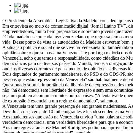
O Presidente da Assembleia Legislativa da Madeira considera que os
Em entrevista ao meio de comunicação digital “Jornal Latino TV”, d
empreendedores, muito bem preparados e sobretudo jovens que trazem 
“Cada madeirense ou cada luso venezuelano que regressa tem os mesmo
vida. Desse ponto de vista as autoridades da Madeira estiveram bem, 
A situação política e social que se vive na Venezuela foi também abo
opinião sobre o que se passa na Venezuela“ e por larga maioria dos d
Venezuela, acho que temos a responsabilidade, como cidadãos do Mund
democráticas para os diversos países do Mundo, temos a obrigação de
onde as diversas correntes de pensamento, de opinião e as diversas ide
Dois deputados do parlamento madeirense, do PSD e do CDS-PP, são n
pessoas que estão regressando da Venezuela” são habitualmente debati
Questionado sobre a importância da liberdade de expressão e dos mei
não “há democracia sem liberdade de expressão e sem uma comunicaçã
seja um problema comum a muitos outros países. “A tentativa de quem
de expressão é essencial a um regime democrático”, salientou.
A Venezuela tem uma grande presença de emigrantes madeirenses. As 
Devido à crise, cerca de 10 mil emigrantes e lusodescendentes na Ve
Aos madeirenses que estão na Venezuela enviou “uma palavra de solid
verdadeira democracia, uma verdadeira liberdade e para que a economi
Aos que regressaram José Manuel Rodrigues pediu para aproveitarem 
desenvolvimento económico e social”, concluiu.