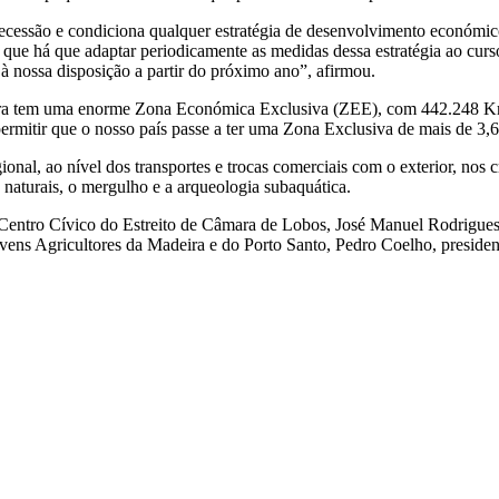
ecessão e condiciona qualquer estratégia de desenvolvimento económic
 que há que adaptar periodicamente as medidas dessa estratégia ao cur
 à nossa disposição a partir do próximo ano”, afirmou.
ra tem uma enorme Zona Económica Exclusiva (ZEE), com 442.248 Km2
permitir que o nosso país passe a ter uma Zona Exclusiva de mais de 
al, ao nível dos transportes e trocas comerciais com o exterior, nos cr
 naturais, o mergulho e a arqueologia subaquática.
entro Cívico do Estreito de Câmara de Lobos, José Manuel Rodrigues, 
ovens Agricultores da Madeira e do Porto Santo, Pedro Coelho, presid