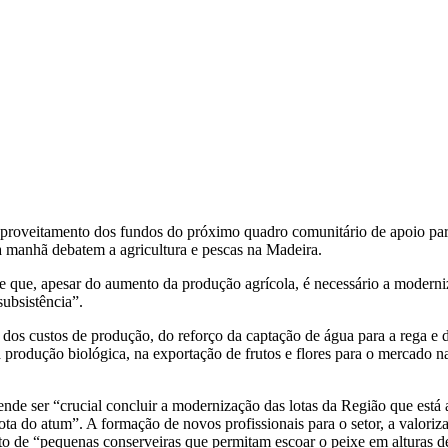
proveitamento dos fundos do próximo quadro comunitário de apoio para
 manhã debatem a agricultura e pescas na Madeira.
 que, apesar do aumento da produção agrícola, é necessário a moderniza
subsistência”.
o dos custos de produção, do reforço da captação de água para a rega e 
produção biológica, na exportação de frutos e flores para o mercado n
nde ser “crucial concluir a modernização das lotas da Região que está a 
ota do atum”. A formação de novos profissionais para o setor, a valoriz
to de “pequenas conserveiras que permitam escoar o peixe em alturas de