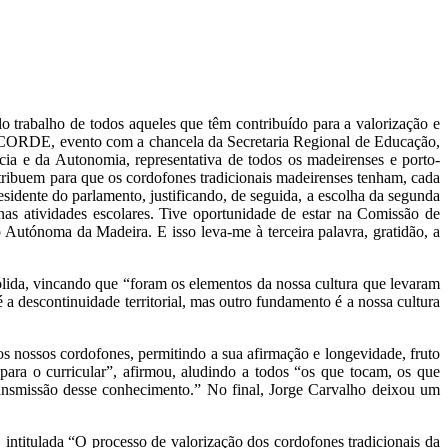
o trabalho de todos aqueles que têm contribuído para a valorização e
 aCORDE, evento com a chancela da Secretaria Regional de Educação,
cia e da Autonomia, representativa de todos os madeirenses e porto-
tribuem para que os cordofones tradicionais madeirenses tenham, cada
idente do parlamento, justificando, de seguida, a escolha da segunda
nas atividades escolares. Tive oportunidade de estar na Comissão de
Autónoma da Madeira. E isso leva-me à terceira palavra, gratidão, a
ólida, vincando que “foram os elementos da nossa cultura que levaram
 descontinuidade territorial, mas outro fundamento é a nossa cultura
os nossos cordofones, permitindo a sua afirmação e longevidade, fruto
para o curricular”, afirmou, aludindo a todos “os que tocam, os que
nsmissão desse conhecimento.” No final, Jorge Carvalho deixou um
intitulada “O processo de valorização dos cordofones tradicionais da