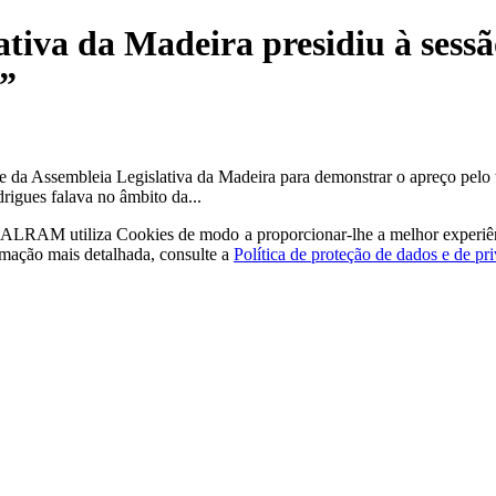
lativa da Madeira presidiu à se
o”
te da Assembleia Legislativa da Madeira para demonstrar o apreço pelo 
rigues falava no âmbito da...
a - ALRAM
utiliza Cookies de modo a proporcionar-lhe a melhor experiê
rmação mais detalhada, consulte a
Política de proteção de dados e de pr