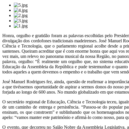
Honra, orgulho e gratidão foram as palavras escolhidas pelo Preside
divulgação dos cordofones tradicionais madeirenses. José Manuel R
Ciência e Tecnologia, que o parlamento regional acolhe desde a pri
santenses. Queiram acreditar que é com enorme honra que aqui vos re
vez mais, um relevo no panorama musical da nossa Região, no panoram
palavra, orgulho: “É realmente um orgulho que, no sistema educativ
Educação da Assembleia da República e pude testemunhar o quanto é 
todos aqueles a quem devemos o empenho e o trabalho que vem send
José Manuel Rodrigues fez, ainda, questão de reafirmar a importânci
a que tivéssemos oportunidade de aspirar a sermos donos do nosso pr
forjada ao longo de 600 anos. No mundo globalizado em que estamos, 
O secretário regional de Educação, Ciência e Tecnologia teceu, igual
de um caminho de entrega e persistência. “Passou-se do popular par
ensinam, os que constroem” e sublinhando que os homenageados ne
apelo: “vamos manter este património e afirmá-lo como nosso, para q
O evento, que decorreu no Salão Nobre da Assembleia Legislativa, ab