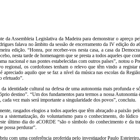
nte da Assembleia Legislativa da Madeira para demonstrar o apreço pel
odrigues falava no âmbito da sessão de encerramento da IV edição do
meira edição. “Honra, por receber-vos nesta casa, a casa da Democra
cebo, nesta tarde de homenagem que se presta a todos aqueles que con
a nacional e nas pontes estabelecidas com outros países”, notou o Pres
o regional, os cordofones tenham o relevo que têm vindo a registar 
apreciado aquilo que se faz a nível da música nas escolas da Região 
o efetuado”.
a da identidade cultural na defesa de uma autonomia mais profunda e s
óprio destino”. “Um dos fundamentos para termos a nossa Autonomia é a
cada vez mais será importante a singularidade dos povos”, concluiu.
mente, rasgados elogios a todos aqueles que têm abraçado a paixão pel
a a sistematização, do voluntarismo para o conhecimento, do lúdico 
ste último dia do aCORDE “são o símbolo do conhecimento e da tra
ue possa perdurar”.
riu com uma conferência proferida pelo investigador Paulo Esteireiro, 