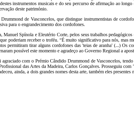
 destes instrumentos musicais e do seu percurso de afirmação ao longo
ervação deste património.
Drummond de Vasconcelos, que distingue instrumentistas de cordofone
cisiva para o engrandecimento dos cordofones.
a, Manuel Spínola e Eleutério Corte, pelos seus trabalhos pedagógicos
que poderiam receber o troféu. “É muito significativo para nós, mas mui
os permitiram tirar alguns cordofones das 'teias de aranha' (...) Os c
tornaram possível este momento e agradeço ao Governo Regional a apos
, foi agraciado com o Prémio Cândido Drummond de Vasconcelos, tendo
rofissional das Artes da Madeira, Carlos Gonçalves. Prosseguiu com "
adeceu, ainda, a dois grandes nomes desta arte, também eles presentes