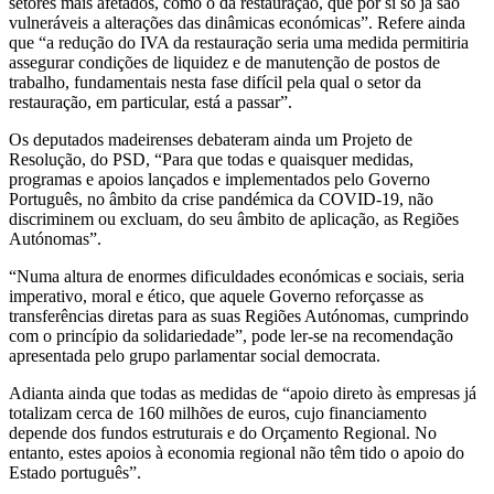
setores mais afetados, como o da restauração, que por si só já são
vulneráveis a alterações das dinâmicas económicas”. Refere ainda
que “a redução do IVA da restauração seria uma medida permitiria
assegurar condições de liquidez e de manutenção de postos de
trabalho, fundamentais nesta fase difícil pela qual o setor da
restauração, em particular, está a passar”.
Os deputados madeirenses debateram ainda um Projeto de
Resolução, do PSD, “Para que todas e quaisquer medidas,
programas e apoios lançados e implementados pelo Governo
Português, no âmbito da crise pandémica da COVID-19, não
discriminem ou excluam, do seu âmbito de aplicação, as Regiões
Autónomas”.
“Numa altura de enormes dificuldades económicas e sociais, seria
imperativo, moral e ético, que aquele Governo reforçasse as
transferências diretas para as suas Regiões Autónomas, cumprindo
com o princípio da solidariedade”, pode ler-se na recomendação
apresentada pelo grupo parlamentar social democrata.
Adianta ainda que todas as medidas de “apoio direto às empresas já
totalizam cerca de 160 milhões de euros, cujo financiamento
depende dos fundos estruturais e do Orçamento Regional. No
entanto, estes apoios à economia regional não têm tido o apoio do
Estado português”.