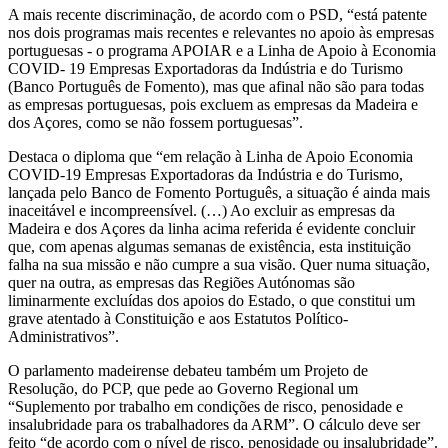
A mais recente discriminação, de acordo com o PSD, “está patente
nos dois programas mais recentes e relevantes no apoio às empresas
portuguesas - o programa APOIAR e a Linha de Apoio à Economia
COVID- 19 Empresas Exportadoras da Indústria e do Turismo
(Banco Português de Fomento), mas que afinal não são para todas
as empresas portuguesas, pois excluem as empresas da Madeira e
dos Açores, como se não fossem portuguesas”.
Destaca o diploma que “em relação à Linha de Apoio Economia
COVID-19 Empresas Exportadoras da Indústria e do Turismo,
lançada pelo Banco de Fomento Português, a situação é ainda mais
inaceitável e incompreensível. (…) Ao excluir as empresas da
Madeira e dos Açores da linha acima referida é evidente concluir
que, com apenas algumas semanas de existência, esta instituição
falha na sua missão e não cumpre a sua visão. Quer numa situação,
quer na outra, as empresas das Regiões Autónomas são
liminarmente excluídas dos apoios do Estado, o que constitui um
grave atentado à Constituição e aos Estatutos Político-
Administrativos”.
O parlamento madeirense debateu também um Projeto de
Resolução, do PCP, que pede ao Governo Regional um
“Suplemento por trabalho em condições de risco, penosidade e
insalubridade para os trabalhadores da ARM”. O cálculo deve ser
feito “de acordo com o nível de risco, penosidade ou insalubridade”.