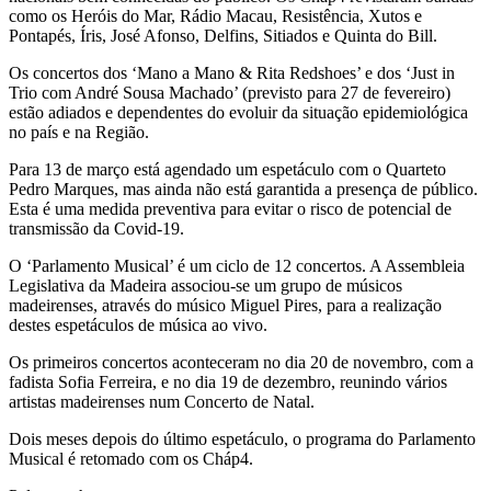
como os Heróis do Mar, Rádio Macau, Resistência, Xutos e
Pontapés, Íris, José Afonso, Delfins, Sitiados e Quinta do Bill.
Os concertos dos ‘Mano a Mano & Rita Redshoes’ e dos ‘Just in
Trio com André Sousa Machado’ (previsto para 27 de fevereiro)
estão adiados e dependentes do evoluir da situação epidemiológica
no país e na Região.
Para 13 de março está agendado um espetáculo com o Quarteto
Pedro Marques, mas ainda não está garantida a presença de público.
Esta é uma medida preventiva para evitar o risco de potencial de
transmissão da Covid-19.
O ‘Parlamento Musical’ é um ciclo de 12 concertos. A Assembleia
Legislativa da Madeira associou-se um grupo de músicos
madeirenses, através do músico Miguel Pires, para a realização
destes espetáculos de música ao vivo.
Os primeiros concertos aconteceram no dia 20 de novembro, com a
fadista Sofia Ferreira, e no dia 19 de dezembro, reunindo vários
artistas madeirenses num Concerto de Natal.
Dois meses depois do último espetáculo, o programa do Parlamento
Musical é retomado com os Cháp4.