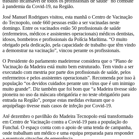
trabalho incansável de todos os profissionais de saúde” no combate
à pandemia da Covid-19, na Região.
José Manuel Rodrigues visitou, esta manhã o Centro de Vacinação
do Tecnopolo, onde 660 pessoas estão a ser vacinadas neste
domingo. Entre os vacinados estão 50 profissionais de saúde
(enfermeiros, médicos e assistentes operacionais) médicos dentistas,
idosos, bombeiros e profissionais da Polícia Marítima. “O muito
obrigado pela dedicação, pela capacidade de trabalho que têm vindo
a demonstrar na vacinação”, vincou perante os profissionais.
O Presidente do parlamento madeirense considera que o “Plano de
Vacinação da Madeira está muito bem estruturado. Tem vindo a ser
executado com mestria por parte dos profissionais de saúde, pelos
enfermeiros e pelos assistentes operacionais”. Recomenda por isso à
população “os devidos cuidados perante um vírus que é um inimigo
muito grande”. Diz também que foi bom que “a Madeira tivesse sido
pioneira no uso da máscara obrigatória e no teste obrigatório para
entrada na Região”, porque estas medidas evitaram que o
arquipélago tivesse mais casos de infeção por Covid-19.
Até dezembro o pavilhão do Madeira Tecnopolo está transformado
em Centro de Vacinação contra a Covid-19 para a população do
Funchal. O espaço conta com o apoio de uma tenda de campanha,
onde trabalham um médico e uma equipa preparada para responder
a eventuais situações de emergência.