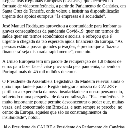
Legislativas Regionais Europeias (CALRE), que decorreu no
formato de videoconferência, a partir do Parlamento de Canárias, em
Santa Cruz de Tenerife, onde voltou a insistir na disponibilização
urgente dos apoios europeus “às empresas e à sociedade”.
José Manuel Rodrigues aproveitou a oportunidade para lembrar as
graves consequências da pandemia Covid-19, quer em termos de
saúde quer em termos económicos e sociais, e reforçou que é
urgente a chegada da tão esperada ajuda financeira da Europa. “As
pessoas estão a passar grandes privações, é preciso que a ‘bazuca
financeira’ seja disparada rapidamente”, concluiu.
A União Europeia tem um pacote de recuperação de 1,8 biliões de
euros para fazer face à crise provocada pela pandemia, cabendo a
Portugal mais de 45 mil milhões de euros.
O Presidente da Assembleia Legislativa da Madeira relevou ainda o
quão importante é para a Região integrar a missão da CALRE e
partilhar a experiência da nossa insularidade e o nosso pensamento,
sobretudo numa perspetiva de descentralização. “Esta conferência é
muito importante porque permite desconcentrar o poder que, muitas
vezes, está concentrado em Bruxelas, e nem sempre se percebe, no
centro da Europa, aqueles que são os constrangimentos da
insularidade”, notou.
Já o Presidente da CALRE e Presidente do Parlamento de Canárias,