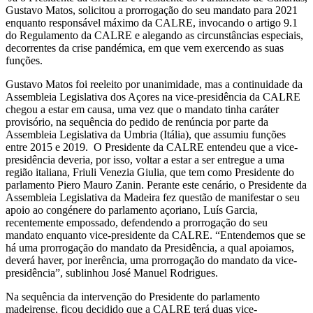
Gustavo Matos, solicitou a prorrogação do seu mandato para 2021
enquanto responsável máximo da CALRE, invocando o artigo 9.1
do Regulamento da CALRE e alegando as circunstâncias especiais,
decorrentes da crise pandémica, em que vem exercendo as suas
funções.
Gustavo Matos foi reeleito por unanimidade, mas a continuidade da
Assembleia Legislativa dos Açores na vice-presidência da CALRE
chegou a estar em causa, uma vez que o mandato tinha caráter
provisório, na sequência do pedido de renúncia por parte da
Assembleia Legislativa da Umbria (Itália), que assumiu funções
entre 2015 e 2019. O Presidente da CALRE entendeu que a vice-
presidência deveria, por isso, voltar a estar a ser entregue a uma
região italiana, Friuli Venezia Giulia, que tem como Presidente do
parlamento Piero Mauro Zanin. Perante este cenário, o Presidente da
Assembleia Legislativa da Madeira fez questão de manifestar o seu
apoio ao congénere do parlamento açoriano, Luís Garcia,
recentemente empossado, defendendo a prorrogação do seu
mandato enquanto vice-presidente da CALRE. “Entendemos que se
há uma prorrogação do mandato da Presidência, a qual apoiamos,
deverá haver, por inerência, uma prorrogação do mandato da vice-
presidência”, sublinhou José Manuel Rodrigues.
Na sequência da intervenção do Presidente do parlamento
madeirense, ficou decidido que a CALRE terá duas vice-