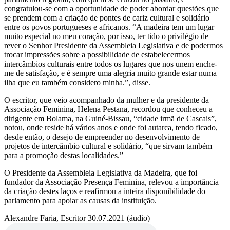
congratulou-se com a oportunidade de poder abordar questões que
se prendem com a criação de pontes de cariz cultural e solidário
entre os povos portugueses e africanos. “A madeira tem um lugar
muito especial no meu coração, por isso, ter tido o privilégio de
rever o Senhor Presidente da Assembleia Legislativa e de podermos
trocar impressões sobre a possibilidade de estabelecermos
intercâmbios culturais entre todos os lugares que nos unem enche-
me de satisfação, e é sempre uma alegria muito grande estar numa
ilha que eu também considero minha.”, disse.
O escritor, que veio acompanhado da mulher e da presidente da
Associação Feminina, Helena Pestana, recordou que conheceu a
dirigente em Bolama, na Guiné-Bissau, “cidade irmã de Cascais”,
notou, onde reside há vários anos e onde foi autarca, tendo ficado,
desde então, o desejo de empreender no desenvolvimento de
projetos de intercâmbio cultural e solidário, “que sirvam também
para a promoção destas localidades.”
O Presidente da Assembleia Legislativa da Madeira, que foi
fundador da Associação Presença Feminina, relevou a importância
da criação destes laços e reafirmou a inteira disponibilidade do
parlamento para apoiar as causas da instituição.
Alexandre Faria, Escritor 30.07.2021 (áudio)