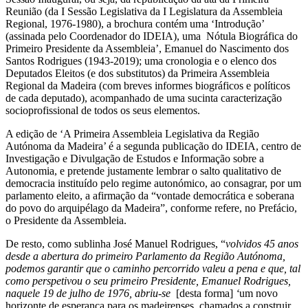
Reunião (da I Sessão Legislativa da I Legislatura da Assembleia
Regional, 1976-1980), a brochura contém uma ‘Introdução’
(assinada pelo Coordenador do IDEIA), uma Nótula Biográfica do
Primeiro Presidente da Assembleia’, Emanuel do Nascimento dos
Santos Rodrigues (1943-2019); uma cronologia e o elenco dos
Deputados Eleitos (e dos substitutos) da Primeira Assembleia
Regional da Madeira (com breves informes biográficos e políticos
de cada deputado), acompanhado de uma sucinta caracterização
socioprofissional de todos os seus elementos.
A edição de ‘A Primeira Assembleia Legislativa da Região
Autónoma da Madeira’ é a segunda publicação do IDEIA, centro de
Investigação e Divulgação de Estudos e Informação sobre a
Autonomia, e pretende justamente lembrar o salto qualitativo de
democracia instituído pelo regime autonómico, ao consagrar, por um
parlamento eleito, a afirmação da “vontade democrática e soberana
do povo do arquipélago da Madeira”, conforme refere, no Prefácio,
o Presidente da Assembleia.
De resto, como sublinha José Manuel Rodrigues, “
volvidos 45 anos
desde a abertura do primeiro Parlamento da Região Autónoma,
podemos garantir que o caminho percorrido valeu a pena e que, tal
como perspetivou o seu primeiro Presidente, Emanuel Rodrigues,
naquele 19 de julho de 1976, abriu-se
[desta forma]
‘
um novo
horizonte de esperança para os madeirenses, chamados a construir