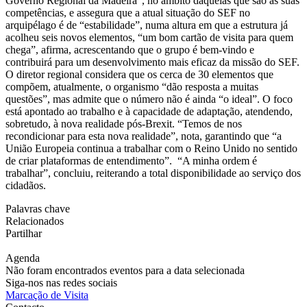
Governo Regional da Madeira”, no âmbito daquelas que são as suas
competências, e assegura que a atual situação do SEF no
arquipélago é de “estabilidade”, numa altura em que a estrutura já
acolheu seis novos elementos, “um bom cartão de visita para quem
chega”, afirma, acrescentando que o grupo é bem-vindo e
contribuirá para um desenvolvimento mais eficaz da missão do SEF.
O diretor regional considera que os cerca de 30 elementos que
compõem, atualmente, o organismo “dão resposta a muitas
questões”, mas admite que o número não é ainda “o ideal”. O foco
está apontado ao trabalho e à capacidade de adaptação, atendendo,
sobretudo, à nova realidade pós-Brexit. “Temos de nos
recondicionar para esta nova realidade”, nota, garantindo que “a
União Europeia continua a trabalhar com o Reino Unido no sentido
de criar plataformas de entendimento”. “A minha ordem é
trabalhar”, concluiu, reiterando a total disponibilidade ao serviço dos
cidadãos.
Palavras chave
Relacionados
Partilhar
Agenda
Não foram encontrados eventos para a data selecionada
Siga-nos nas redes sociais
Marcação de Visita